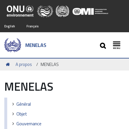
English
Français
SEARCH
MENELAS
Toggl
Vous
A propos
MENELAS
êtes
ici :
MENELAS
Général
Objet
Gouvernance