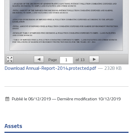
Page
1
of
13
Download Annual-Report-2014.protected.pdf
— 2328 KB
Publié le
06/12/2019
—
Dernière modification
10/12/2019
Navigation
Assets