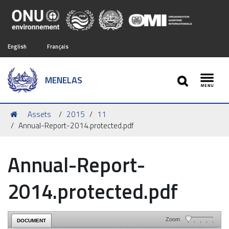
English
Français
SEARCH
MENELAS
Toggl
Vous
Assets
2015
11
êtes
Annual-Report-2014.protected.pdf
ici :
Annual-Report-
2014.protected.pdf
Zoom
DOCUMENT